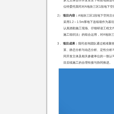
多元主体合作开发背景下有效地推进
位特委托我司对
A
地块三区
1
段地下空
2）
项目内容：
A地块三区
1
段地下空间主
采用
1.2
～
1.5m
厚地下连续墙作为基
认真踏勘施工现场、仔细研读工程文
施工组织法）的组合运用，对
A
地块
3．
项目成果：
我司咨询团队通过精准聚
算、静态分析与动态分析、定性分析
同开发主体及相关参建单位的一致认
目后续施工的合理衔接与协同推进。