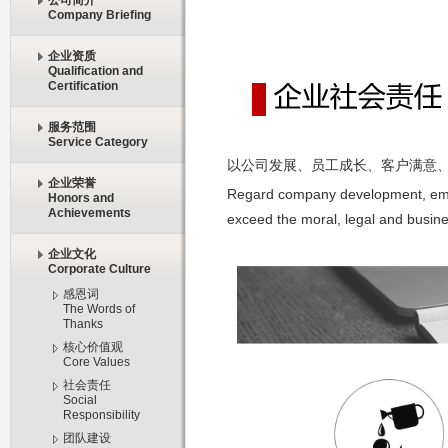
公司简介
Company Briefing
企业资质
Qualification and
Certification
服务范围
Service Category
以公司发展、员工成长、客户满意
企业荣誉
Regard company development, emplo
Honors and
Achievements
exceed the moral, legal and busines
企业文化
Corporate Culture
感恩词
The Words of
Thanks
核心价值观
Core Values
社会责任
Social
Responsibility
团队建设