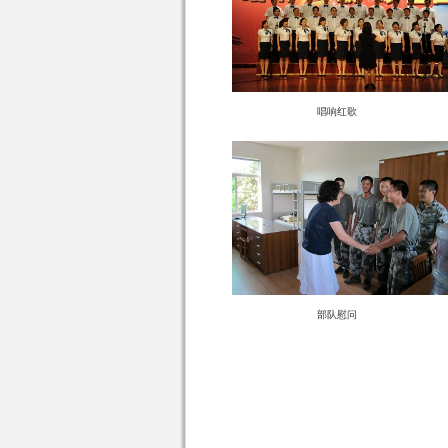
唱响红歌
部队慰问